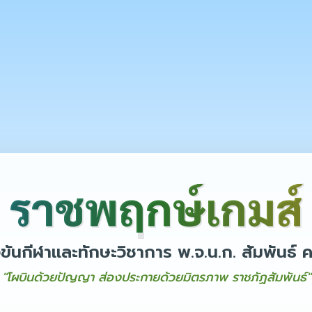
ราชพฤกษ์เกมส์
ขันกีฬาและทักษะวิชาการ พ.จ.น.ก. สัมพันธ์ ครั
"โผบินด้วยปัญญา ส่องประกายด้วยมิตรภาพ ราชภัฏสัมพันธ์"